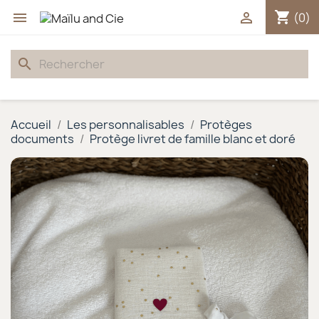
shopping_cart


(0)
search
Accueil
Les personnalisables
Protèges
documents
Protège livret de famille blanc et doré