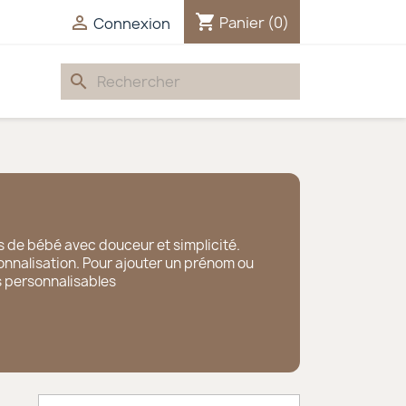
shopping_cart

Panier
(0)
Connexion
search
 de bébé avec douceur et simplicité.
onnalisation. Pour ajouter un prénom ou
s personnalisables