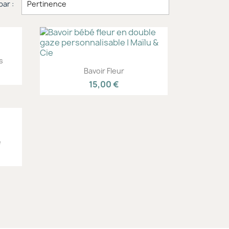

par :
Pertinence
s
Aperçu rapide

Bavoir Fleur
15,00 €
e