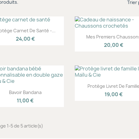
5 produits.
Trier 
Aperçu rapide

otège Carnet De Santé -...
Aperçu rapide

Mes Premiers Chausson
24,00 €
20,00 €
Aperçu rapide

Protège Livret De Famill
Aperçu rapide

Bavoir Bandana
19,00 €
11,00 €
ge 1-5 de 5 article(s)