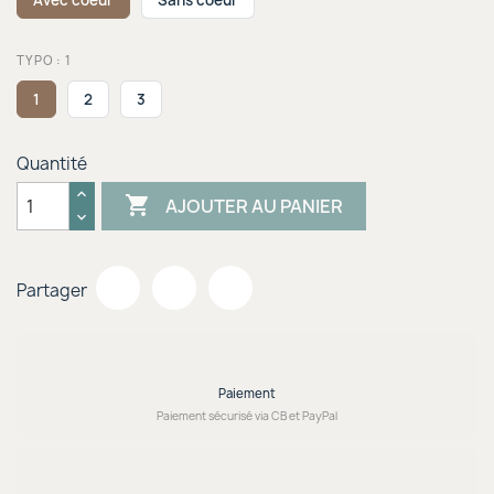
Avec coeur
Sans coeur
TYPO : 1
1
2
3
Quantité

AJOUTER AU PANIER
Partager
Paiement
Paiement sécurisé via CB et PayPal