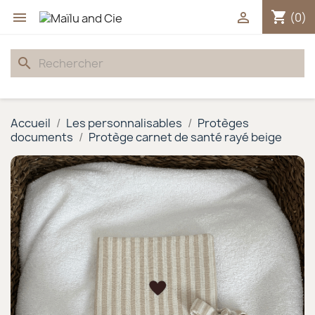
shopping_cart


(0)
search
Accueil
Les personnalisables
Protèges
documents
Protège carnet de santé rayé beige